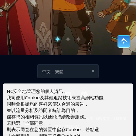
中文－繁體
NC安全地管理您的個人資訊。
我司使用Cookie及其他追蹤技術來提高網站功能，
同時會根據您的喜好來傳送合適的廣告，
並以流量分析及訪問者統計為目的，
儲存您的相關資訊以便能持續改善服務。
使用條款
個人資料保護政策
營運政策
Cookie政策
顧客支援
社群政策
若點選「全部同意」，
同意NC服務通知
則表示同意在您的裝置中儲存Cookie；若點選
「全部拒絕」，則除了必要Cookie外，