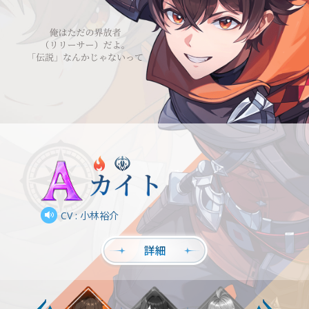
CV : 小林裕介
CV : 遠野ひかる
CV : 田中あいみ