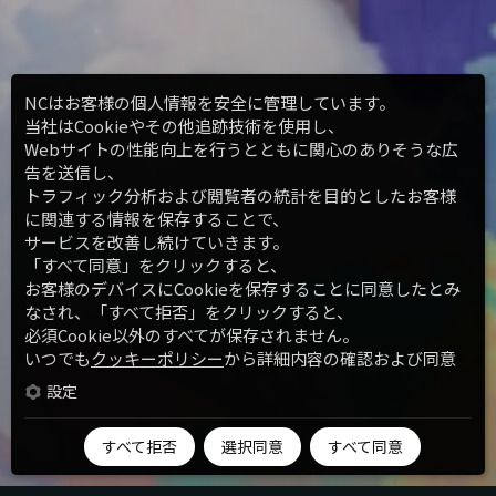
NCはお客様の個人情報を安全に管理しています。
当社はCookieやその他追跡技術を使用し、
Webサイトの性能向上を行うとともに関心のありそうな広
告を送信し、
トラフィック分析および閲覧者の統計を目的としたお客様
に関連する情報を保存することで、
サービスを改善し続けていきます。
「すべて同意」をクリックすると、
お客様のデバイスにCookieを保存することに同意したとみ
なされ、「すべて拒否」をクリックすると、
必須Cookie以外のすべてが保存されません。
いつでも
クッキーポリシー
から詳細内容の確認および同意
の有無を変更、撤回することができます。
設定
すべて拒否
選択同意
すべて同意